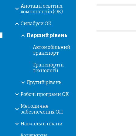
Анотації освітніх
компонентів (ОК)
Силабуси ОК
Перший рівень
Автомобільний
транспорт
Транспортні
технології
Другий рівень
Робочі програми ОК
Методичне
забезпечення ОП
Навчальні плани
Результати