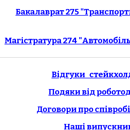
Бакалаврат 275 "Транспортн
Магiстратура 274 "Автомобіл
Відгуки   стейкхол
Подяки від робото
Договори про спів
роб
Наші випускни