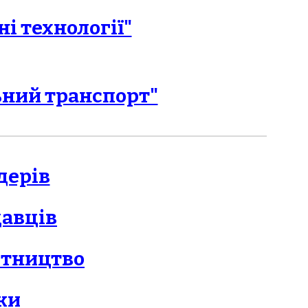
і технології"
ьний транспорт"
дерів
давців
ітництво
ки